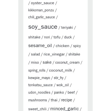
oyster_sauce
/
/
kikkoman_ponzu
/
chili_garlic_sauce
/
soy_sauce
teriyaki
/
/
tofu
shitake
duck
/
nori
/
/
/
sesame_oil
chicken
/
/
spicy
rice_vinegar
salad
/
/
/
shiitake
sake
miso
coconut_cream
/
/
/
/
coconut_milk
spring_rolls
/
/
kewpie_mayo
/
stir_fry
/
wok_oil
tonkatsu_sauce
/
/
panko
beef
udon_noodles
/
/
/
thai
recipe
mushrooms
/
/
/
minced_garlic
sweet_chili
/
/