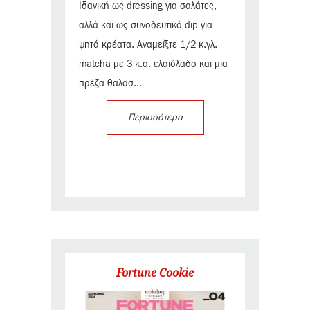
Ιδανική ως dressing για σαλάτες,
αλλά και ως συνοδευτικό dip για
ψητά κρέατα. Αναμείξτε 1/2 κ.γλ.
matcha με 3 κ.σ. ελαιόλαδο και μια
πρέζα θαλασ...
Περισσότερα
Fortune Cookie