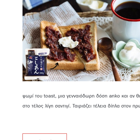
ψωμί του toast, μια γενναιόδωρη δόση anko και αν θ
στο τέλος λίγη σαντιγί. Ταιριάζει τέλεια δίπλα στον π