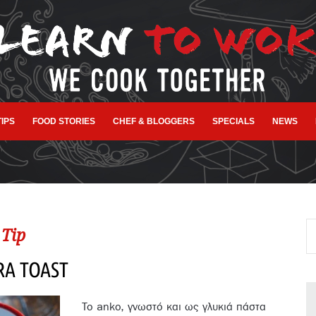
TIPS
FOOD STORIES
CHEF & BLOGGERS
SPECIALS
NEWS
Tip
A TOAST
Το anko, γνωστό και ως γλυκιά πάστα