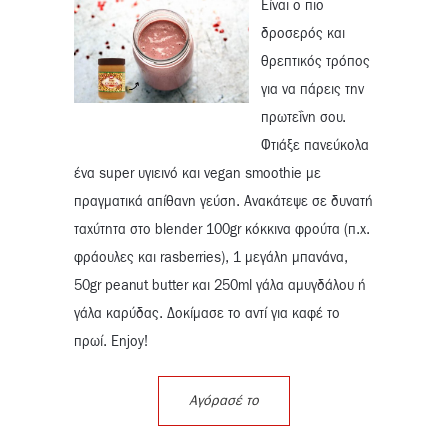
Είναι ο πιο
δροσερός και
θρεπτικός τρόπος
για να πάρεις την
πρωτεΐνη σου.
Φτιάξε πανεύκολα
ένα super υγιεινό και vegan smoothie με
πραγματικά απίθανη γεύση. Ανακάτεψε σε δυνατή
ταχύτητα στο blender 100gr κόκκινα φρούτα (π.χ.
φράουλες και rasberries), 1 μεγάλη μπανάνα,
50gr peanut butter και 250ml γάλα αμυγδάλου ή
γάλα καρύδας. Δοκίμασε το αντί για καφέ το
πρωί. Enjoy!
Αγόρασέ το