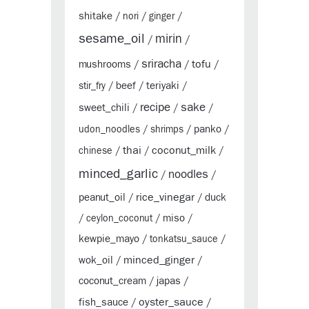
shitake
/
nori
/
ginger
/
sesame_oil
mirin
/
/
sriracha
tofu
mushrooms
/
/
/
beef
teriyaki
stir_fry
/
/
/
sake
recipe
sweet_chili
/
/
/
panko
udon_noodles
/
shrimps
/
/
thai
coconut_milk
chinese
/
/
/
minced_garlic
noodles
/
/
rice_vinegar
peanut_oil
duck
/
/
miso
/
ceylon_coconut
/
/
kewpie_mayo
/
tonkatsu_sauce
/
minced_ginger
wok_oil
/
/
coconut_cream
japas
/
/
oyster_sauce
fish_sauce
/
/