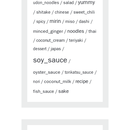
yummy
salad
udon_noodles
/
/
shitake
sweet_chili
/
/
chinese
/
mirin
miso
dashi
/
spicy
/
/
/
/
minced_ginger
noodles
thai
/
/
coconut_cream
teriyaki
/
/
/
japas
dessert
/
/
soy_sauce
/
oyster_sauce
/
tonkatsu_sauce
/
coconut_milk
recipe
nori
/
/
/
sake
fish_sauce
/