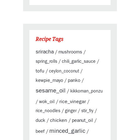
Recipe Tags
sriracha
mushrooms
/
/
spring_rolls
/
chili_garlic_sauce
/
tofu
/
ceylon_coconut
/
kewpie_mayo
panko
/
/
sesame_oil
/
kikkoman_ponzu
rice_vinegar
wok_oil
/
/
/
rice_noodles
/
ginger
/
stir_fry
/
chicken
duck
peanut_oil
/
/
/
minced_garlic
beef
/
/