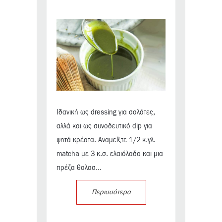
Ιδανική ως dressing για σαλάτες,
αλλά και ως συνοδευτικό dip για
ψητά κρέατα. Αναμείξτε 1/2 κ.γλ.
matcha με 3 κ.σ. ελαιόλαδο και μια
πρέζα θαλασ...
Περισσότερα