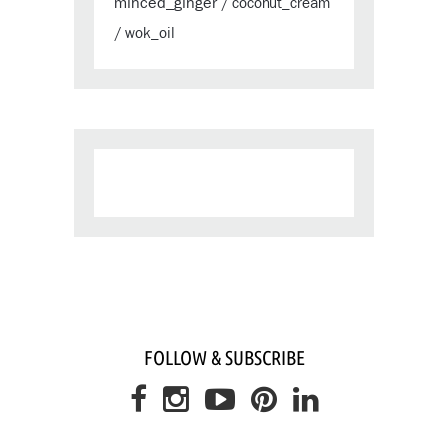
minced_ginger
coconut_cream
/
wok_oil
/
FOLLOW & SUBSCRIBE