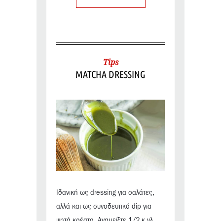
Tips
MATCHA DRESSING
Ιδανική ως dressing για σαλάτες,
αλλά και ως συνοδευτικό dip για
ψητά κρέατα. Αναμείξτε 1/2 κ.γλ.