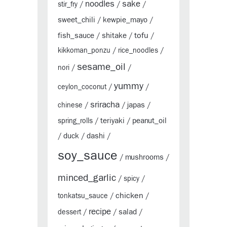
sake
noodles
stir_fry
/
/
/
sweet_chili
kewpie_mayo
/
/
tofu
fish_sauce
shitake
/
/
/
kikkoman_ponzu
/
rice_noodles
/
sesame_oil
nori
/
/
yummy
ceylon_coconut
/
/
sriracha
japas
chinese
/
/
/
teriyaki
peanut_oil
spring_rolls
/
/
duck
dashi
/
/
/
soy_sauce
mushrooms
/
/
minced_garlic
/
spicy
/
chicken
tonkatsu_sauce
/
/
recipe
salad
dessert
/
/
/