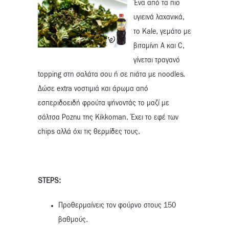
Ένα από τα πιο
υγιεινά λαχανικά,
το Kale, γεμάτο με
βιταμίνη A και C,
γίνεται τραγανό
topping στη σαλάτα σου ή σε πιάτα με noodles.
Δώσε extra νοστιμιά και άρωμα από
εσπεριδοειδή φρούτα ψήνοντάς το μαζί με
σάλτσα Poznu της Kikkoman. Έχει το εφέ των
chips αλλά όχι τις θερμίδες τους.
STEPS:
Προθερμαίνεις τον φούρνο στους 150
βαθμούς.