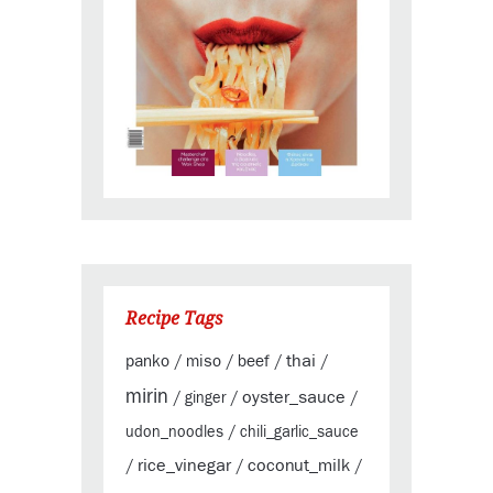
Recipe Tags
thai
panko
miso
beef
/
/
/
/
mirin
oyster_sauce
/
ginger
/
/
udon_noodles
/
chili_garlic_sauce
rice_vinegar
coconut_milk
/
/
/