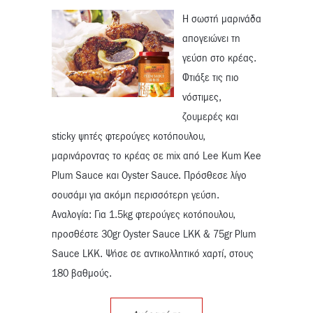
Η σωστή μαρινάδα
απογειώνει τη
γεύση στο κρέας.
Φτιάξε τις πιο
νόστιμες,
ζουμερές και
sticky ψητές φτερούγες κοτόπουλου,
μαρινάροντας το κρέας σε mix από Lee Kum Kee
Plum Sauce και Oyster Sauce. Πρόσθεσε λίγο
σουσάμι για ακόμη περισσότερη γεύση.
Αναλογία: Για 1.5kg φτερούγες κοτόπουλου,
προσθέστε 30gr Oyster Sauce LKK & 75gr Plum
Sauce LKK. Ψήσε σε αντικολλητικό χαρτί, στους
180 βαθμούς.