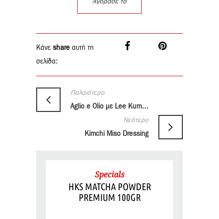
Αγόρασέ το
Κάνε
share
αυτή τη
σελίδα:
Παλαιότερο
Aglio e Olio με Lee Kum Kee Premium Oyster Sauce
Νεότερο
Kimchi Miso Dressing
Specials
HKS MATCHA POWDER
PREMIUM 100GR