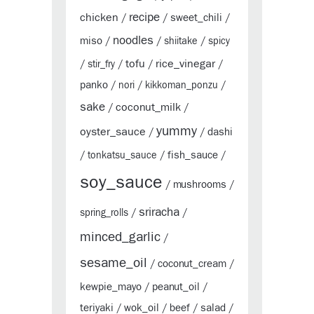
chicken
recipe
sweet_chili
/
/
/
noodles
miso
/
/
shiitake
/
spicy
tofu
rice_vinegar
/
stir_fry
/
/
/
panko
/
nori
/
kikkoman_ponzu
/
sake
coconut_milk
/
/
yummy
oyster_sauce
dashi
/
/
fish_sauce
/
tonkatsu_sauce
/
/
soy_sauce
mushrooms
/
/
sriracha
spring_rolls
/
/
minced_garlic
/
sesame_oil
coconut_cream
/
/
kewpie_mayo
peanut_oil
/
/
teriyaki
wok_oil
beef
salad
/
/
/
/