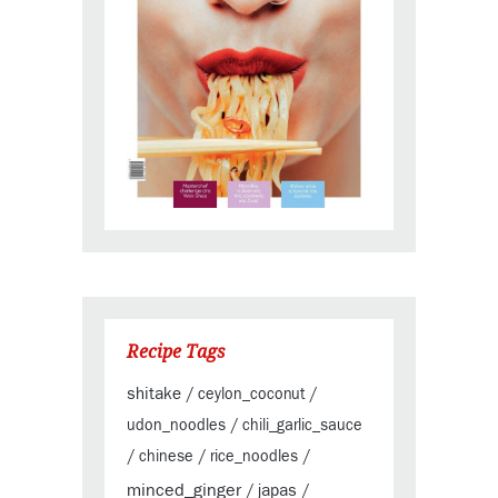
Recipe Tags
shitake
/
ceylon_coconut
/
udon_noodles
/
chili_garlic_sauce
/
chinese
/
rice_noodles
/
minced_ginger
japas
/
/