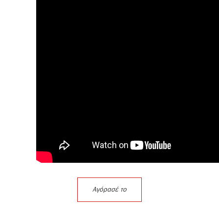
Αγόρασέ το