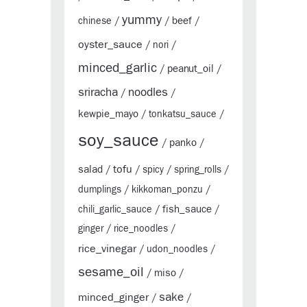
yummy
beef
chinese
/
/
/
oyster_sauce
/
nori
/
minced_garlic
peanut_oil
/
/
sriracha
noodles
/
/
kewpie_mayo
/
tonkatsu_sauce
/
soy_sauce
panko
/
/
tofu
salad
/
/
spicy
/
spring_rolls
/
dumplings
/
kikkoman_ponzu
/
fish_sauce
chili_garlic_sauce
/
/
ginger
/
rice_noodles
/
rice_vinegar
/
udon_noodles
/
sesame_oil
miso
/
/
sake
minced_ginger
/
/