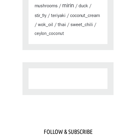
mirin
mushrooms
duck
/
/
/
teriyaki
coconut_cream
stir_fry
/
/
thai
wok_oil
sweet_chili
/
/
/
/
ceylon_coconut
FOLLOW & SUBSCRIBE