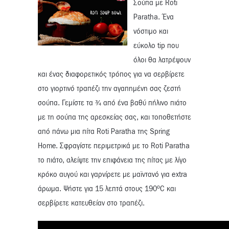
Σούπα με Roti
Paratha. Ένα
νόστιμο και
εύκολο tip που
όλοι θα λατρέψουν
και ένας διαφορετικός τρόπος για να σερβίρετε
στο γιορτινό τραπέζι την αγαπημένη σας ζεστή
σούπα. Γεμίστε τα ¾ από ένα βαθύ πήλινο πιάτο
με τη σούπα της αρεσκείας σας, και τοποθετήστε
από πάνω μια πίτα Roti Paratha της Spring
Home. Σφραγίστε περιμετρικά με το Roti Paratha
το πιάτο, αλείψτε την επιφάνεια της πίτας με λίγο
κρόκο αυγού και γαρνίρετε με μαϊντανό για extra
o
άρωμα. Ψήστε για 15 λεπτά στους 190
C και
σερβίρετε κατευθείαν στο τραπέζι.