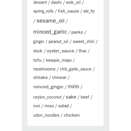
dashi
wok_oil
dessert
/
/
/
fish_sauce
spring_rolls
/
/
stir_fry
sesame_oil
/
/
minced_garlic
panko
/
/
peanut_oil
sweet_chili
ginger
/
/
/
oyster_sauce
thai
duck
/
/
/
tofu
kewpie_mayo
/
/
mushrooms
/
chili_garlic_sauce
/
shitake
/
chinese
/
mirin
minced_ginger
/
/
sake
beef
ceylon_coconut
/
/
/
miso
salad
nori
/
/
/
chicken
udon_noodles
/