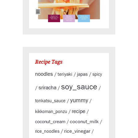
Recipe Tags
noodles
teriyaki
japas
/
/
/
spicy
soy_sauce
sriracha
/
/
/
yummy
tonkatsu_sauce
/
/
recipe
kikkoman_ponzu
/
/
coconut_milk
coconut_cream
/
/
rice_vinegar
rice_noodles
/
/