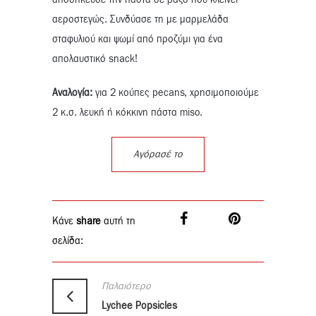
αποθήκευσε την πάστα σε βάζο που κλείνει
αεροστεγώς. Συνδύασε τη με μαρμελάδα
σταφυλιού και ψωμί από προζύμι για ένα
απολαυστικό snack!
Αναλογία:
για 2 κούπες pecans, χρησιμοποιούμε
2 κ.σ. λευκή ή κόκκινη πάστα miso.
Αγόρασέ το
Κάνε
share
αυτή τη
σελίδα:
Παλαιότερο
Lychee Popsicles