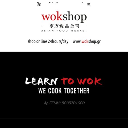
Βρες εδώ όλα μας τα προϊόντα
.
shop online 24hours/day www.
wok
shop.gr
Αρ.ΓΕΜΗ: 5035701000