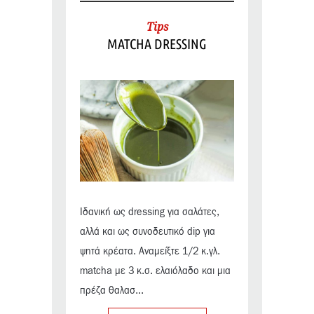
Tips
MATCHA DRESSING
Ιδανική ως dressing για σαλάτες,
αλλά και ως συνοδευτικό dip για
ψητά κρέατα. Αναμείξτε 1/2 κ.γλ.
matcha με 3 κ.σ. ελαιόλαδο και μια
πρέζα θαλασ...