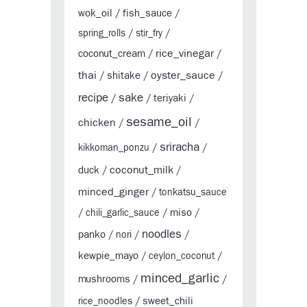
wok_oil
fish_sauce
/
/
spring_rolls
/
stir_fry
/
rice_vinegar
coconut_cream
/
/
thai
oyster_sauce
shitake
/
/
/
sake
recipe
teriyaki
/
/
/
sesame_oil
chicken
/
/
sriracha
kikkoman_ponzu
/
/
coconut_milk
duck
/
/
minced_ginger
/
tonkatsu_sauce
miso
/
chili_garlic_sauce
/
/
noodles
panko
/
nori
/
/
kewpie_mayo
/
ceylon_coconut
/
minced_garlic
mushrooms
/
/
sweet_chili
rice_noodles
/