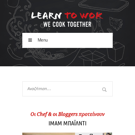
Menu
Oι Chef & οι Βloggers προτείνουν
ΙΜΑΜ ΜΠΑΪΛΝΤΙ