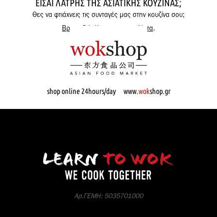
ΕΊΣΑΙ ΛΆΤΡΗΣ ΤΗΣ ΑΣΙΑΤΙΚΉΣ ΚΟΥΖΊΝΑΣ;
Θες να φτιάχνεις τις συνταγές μας στην κουζίνα σου;
Βρες εδώ όλα μας τα προϊόντα
.
shop online 24hours/day www.
wok
shop.gr
Αρ.ΓΕΜΗ: 5035701000