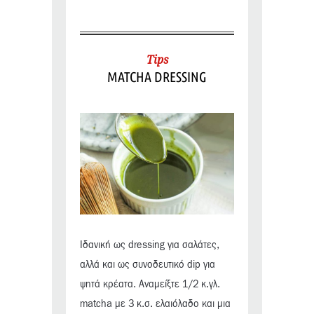
Tips
MATCHA DRESSING
Ιδανική ως dressing για σαλάτες,
αλλά και ως συνοδευτικό dip για
ψητά κρέατα. Αναμείξτε 1/2 κ.γλ.
matcha με 3 κ.σ. ελαιόλαδο και μια