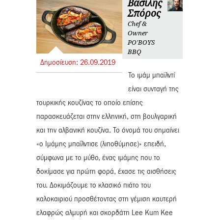
Βασίλης
Σπόρος
Chef &
Owner
PO'BOYS
BBQ
Δημοσίευση:
26.
09.
2019
Το ιμάμ μπαϊλντί
είναι συνταγή της
τουρκικής κουζίνας το οποίο επίσης
παρασκευάζεται στην ελληνική, στη βουλγαρική
και την αλβανική κουζίνα. Το όνομά του σημαίνει
«ο Ιμάμης μπαΐλντισε (λιποθύμησε)» επειδή,
σύμφωνα με το μύθο, ένας ιμάμης που το
δοκίμασε για πρώτη φορά, έχασε τις αισθήσεις
του. Δοκιμάζουμε το κλασικό πιάτο του
καλοκαιριού προσθέτοντας στη γέμιση καυτερή
ελαφρώς αλμυρή και σκορδάτη Lee Kum Kee