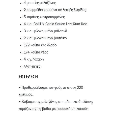
4 μεσαίες μελιτζάνες
2 κρεμμύδια κομμένα σε λεπτές λωρίδες
5 τομάτες χοντροκομμένες
4 κ.σ. Chilli & Garlic Sauce Lee Kum Kee
3 κ.σ. ψιλοκομμένο μαϊντανό
2 κ.σ. ψιλοκομμένο βασιλικό
1/2 κούπα ελαιόλαδο
1/4 κούπα νερό
4 κ.γ. ζάχαρη
Αλάτι-πιπέρι
ΕΚΤΈΛΕΣΗ
• Προθερμαίνουμε τον φούρνο στους 220
βαθμούς.
• Κόβουμε τις μελιτζάνες στη μέση κατά πλάτος,
χαράζοντας τις βαθιά με προσοχή μη κοπούν