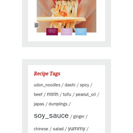
Recipe Tags
dashi
udon_noodles
/
/
spicy
/
mirin
tofu
beef
peanut_oil
/
/
/
/
japas
/
dumplings
/
soy_sauce
/
ginger
/
yummy
salad
chinese
/
/
/