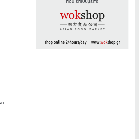
που επιθυμείτε
shop online 24hours/day www.
wok
shop.gr
να