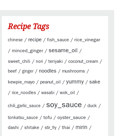
Recipe Tags
/
recipe
/
/
rice_vinegar
fish_sauce
chinese
sesame_oil
/
minced_ginger
/
/
/
/
/
/
sweet_chili
teriyaki
coconut_cream
nori
/
/
noodles
/
/
beef
mushrooms
ginger
yummy
sake
/
/
/
kewpie_mayo
peanut_oil
/
/
/
/
wok_oil
rice_noodles
wasabi
soy_sauce
/
/
/
duck
chili_garlic_sauce
/
tofu
/
oyster_sauce
/
tonkatsu_sauce
mirin
/
/
/
thai
/
/
dashi
shitake
stir_fry