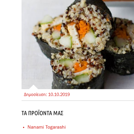
Δημοσίευση:
10.
10.
2019
ΤΑ ΠΡΟΪΌΝΤΑ ΜΑΣ
Nanami Togarashi