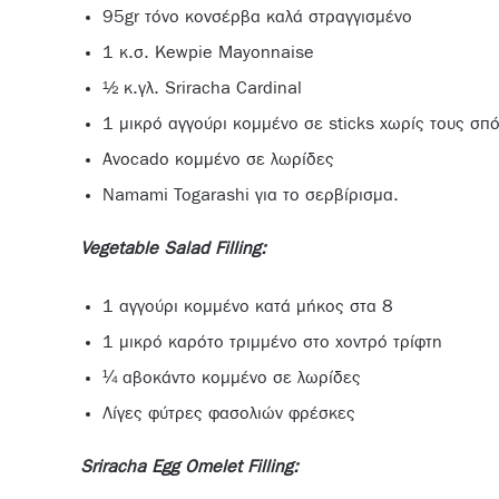
95gr τόνο κονσέρβα καλά στραγγισμένο
1 κ.σ. Kewpie Mayonnaise
½ κ.γλ. Sriracha Cardinal
1 μικρό αγγούρι κομμένο σε sticks χωρίς τους σπ
Avocado κομμένο σε λωρίδες
Namami Togarashi για το σερβίρισμα.
Vegetable Salad Filling:
1 αγγούρι κομμένο κατά μήκος στα 8
1 μικρό καρότο τριμμένο στο χοντρό τρίφτη
¼ αβοκάντο κομμένο σε λωρίδες
Λίγες φύτρες φασολιών φρέσκες
Sriracha Egg Omelet Filling: