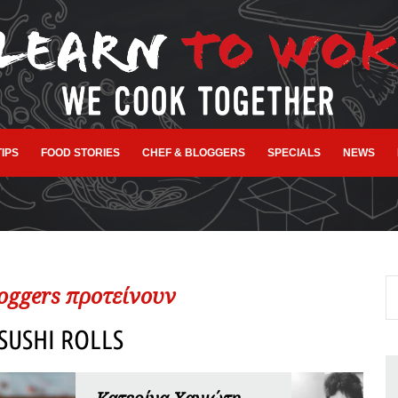
TIPS
FOOD STORIES
CHEF & BLOGGERS
SPECIALS
NEWS
loggers προτείνουν
SUSHI ROLLS