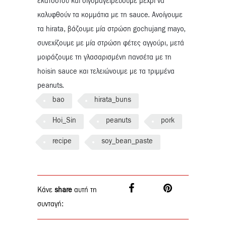
εκατοστού και σιγομαγειρεύουμε μέχρι να
καλυφθούν τα κομμάτια με τη sauce. Ανοίγουμε
τα hirata, βάζουμε μία στρώση gochujang mayo,
συνεχίζουμε με μία στρώση φέτες αγγούρι, μετά
μοιράζουμε τη γλασαρισμένη πανσέτα με τη
hoisin sauce και τελειώνουμε με τα τριμμένα
peanuts.
bao
hirata_buns
Hoi_Sin
peanuts
pork
recipe
soy_bean_paste
Κάνε
share
αυτή τη
συνταγή: