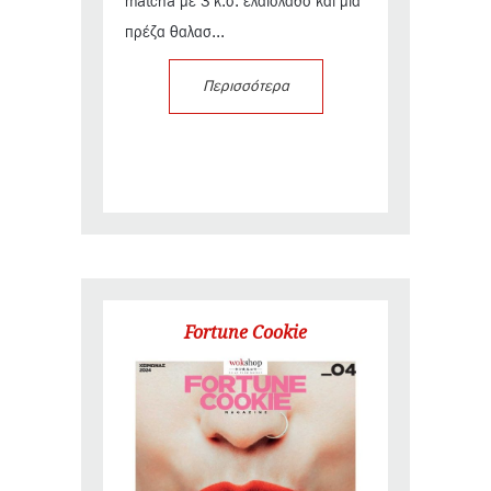
matcha με 3 κ.σ. ελαιόλαδο και μια
πρέζα θαλασ...
Περισσότερα
Fortune Cookie