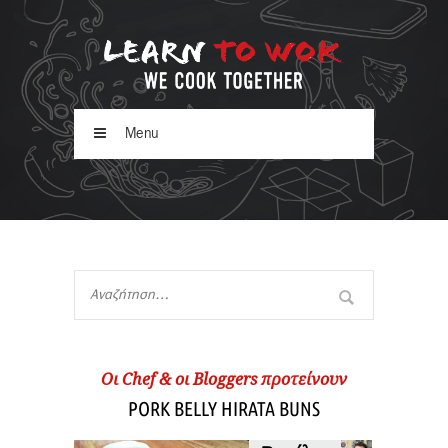
Menu
Oι Chef & οι Βloggers προτείνουν
PORK BELLY HIRATA BUNS