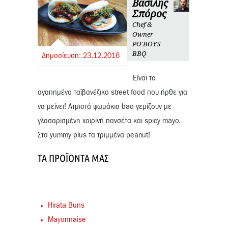
Βασίλης
Σπόρος
Chef &
Owner
PO'BOYS
BBQ
Δημοσίευση:
23.
12.
2016
Eίναι το
αγαπημένο ταϊβανέζικο street food που ήρθε για
να μείνει! Ατμιστά ψωμάκια bao γεμίζουν με
γλασαρισμένη χοιρινή πανσέτα και spicy mayo.
Στα yummy plus τα τριμμένα peanut!
ΤΑ ΠΡΟΪΌΝΤΑ ΜΑΣ
Hirata Buns
Mayonnaise