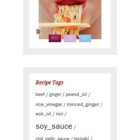
Recipe Tags
beef
peanut_oil
/
ginger
/
/
rice_vinegar
minced_ginger
/
/
wok_oil
/
nori
/
soy_sauce
/
teriyaki
chili_garlic_sauce
/
/