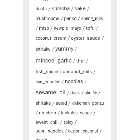
sriracha
sake
dashi
/
/
/
mushrooms
panko
/
/
spring_rolls
tofu
miso
kewpie_mayo
/
/
/
/
oyster_sauce
coconut_cream
/
/
yummy
shiitake
/
/
minced_garlic
thai
/
/
coconut_milk
fish_sauce
/
/
noodles
rice_noodles
/
/
sesame_oil
duck
/
/
stir_fry
/
shitake
salad
/
/
kikkoman_ponzu
chicken
/
/
tonkatsu_sauce
/
sweet_chili
/
spicy
/
udon_noodles
/
ceylon_coconut
/