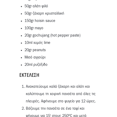
50gr αλάτι ψιλό
50gr ζάχαρη κρυσταλλική
150gr hoisin sauce
100gr mayo
20gr gochujang (hot pepper paste)
10ml χυμός lime
20gr peanuts
Mισό αγγούρι
20ml ρυζόξιδο
ΕΚΤΈΛΕΣΗ
Ανακατεύoυμε καλά ζάχαρη και αλάτι και
καλύπτουμε τη χοιρινή πανσέτα από όλες τις
πλευρές. Αφήνουμε στο ψυγείο για 12 ώρες.
Βάζουμε την πανσέτα σε ένα ταψί και
o
ψήνουμε για 15′ στους 250
C και μετά