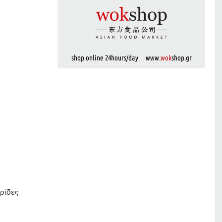
shop online 24hours/day www.
wok
shop.gr
ωρίδες