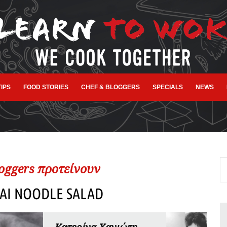
TIPS
FOOD STORIES
CHEF & BLOGGERS
SPECIALS
NEWS
loggers προτείνουν
AI NOODLE SALAD