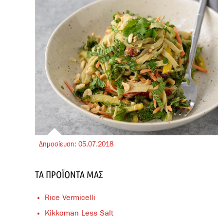
Δημοσίευση:
05.
07.
2018
ΤΑ ΠΡΟΪΌΝΤΑ ΜΑΣ
Rice Vermicelli
Kikkoman Less Salt