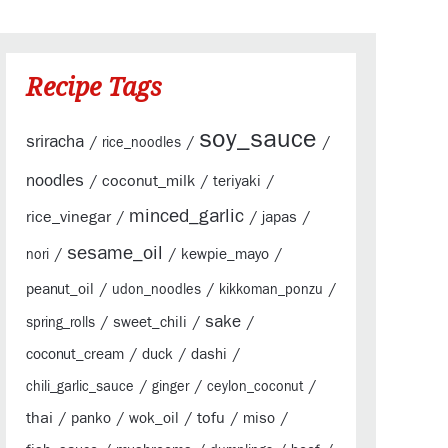
Recipe Tags
soy_sauce
sriracha
/
/
/
rice_noodles
noodles
/
coconut_milk
/
/
teriyaki
minced_garlic
rice_vinegar
/
/
/
japas
sesame_oil
/
/
/
kewpie_mayo
nori
/
/
/
peanut_oil
udon_noodles
kikkoman_ponzu
sake
/
/
/
sweet_chili
spring_rolls
/
/
/
coconut_cream
duck
dashi
/
/
/
chili_garlic_sauce
ginger
ceylon_coconut
thai
/
/
/
tofu
/
/
panko
wok_oil
miso