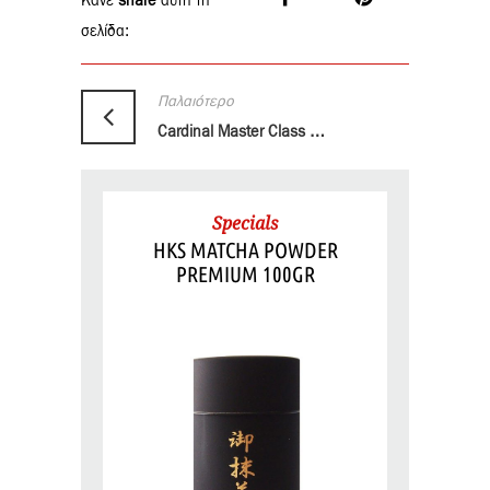
Κάνε
share
αυτή τη
σελίδα:
Παλαιότερο
Cardinal Master Class από τον Γιάννη Καλδάνη
Specials
HKS MATCHA POWDER
PREMIUM 100GR