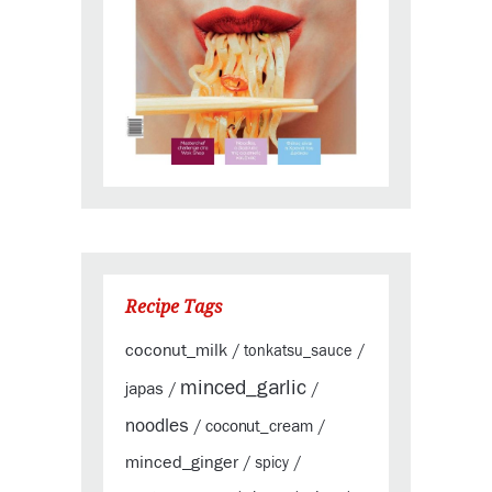
Recipe Tags
coconut_milk
/
tonkatsu_sauce
/
minced_garlic
japas
/
/
noodles
coconut_cream
/
/
minced_ginger
/
spicy
/