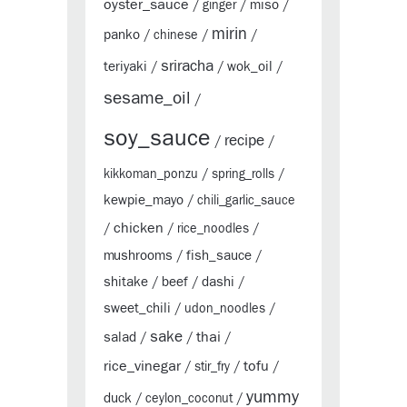
oyster_sauce
miso
/
ginger
/
/
mirin
panko
/
chinese
/
/
sriracha
teriyaki
wok_oil
/
/
/
sesame_oil
/
soy_sauce
recipe
/
/
kikkoman_ponzu
/
spring_rolls
/
kewpie_mayo
/
chili_garlic_sauce
chicken
/
/
rice_noodles
/
mushrooms
fish_sauce
/
/
shitake
beef
dashi
/
/
/
sweet_chili
/
udon_noodles
/
sake
thai
salad
/
/
/
rice_vinegar
tofu
/
stir_fry
/
/
yummy
duck
/
ceylon_coconut
/