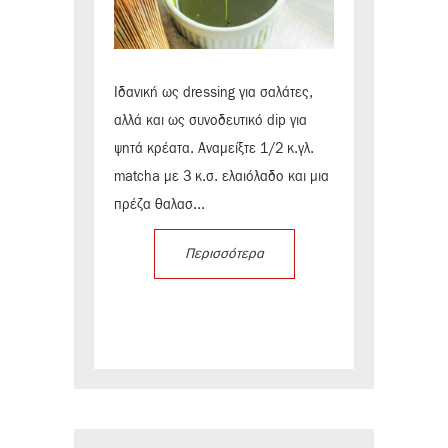
Ιδανική ως dressing για σαλάτες,
αλλά και ως συνοδευτικό dip για
ψητά κρέατα. Αναμείξτε 1/2 κ.γλ.
matcha με 3 κ.σ. ελαιόλαδο και μια
πρέζα θαλασ...
Περισσότερα