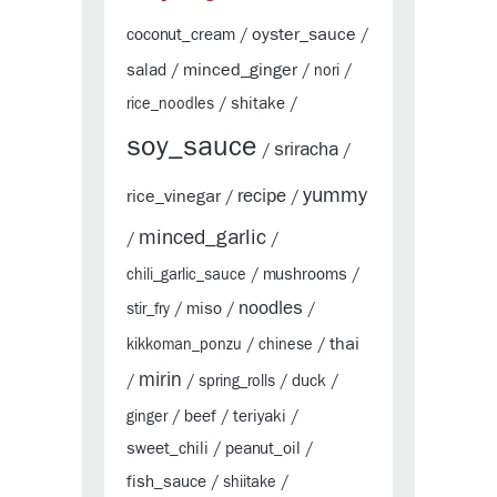
oyster_sauce
coconut_cream
/
/
minced_ginger
salad
/
/
nori
/
shitake
rice_noodles
/
/
soy_sauce
sriracha
/
/
yummy
rice_vinegar
recipe
/
/
minced_garlic
/
/
mushrooms
chili_garlic_sauce
/
/
noodles
miso
stir_fry
/
/
/
thai
kikkoman_ponzu
/
chinese
/
mirin
duck
/
/
spring_rolls
/
/
beef
teriyaki
ginger
/
/
/
sweet_chili
peanut_oil
/
/
fish_sauce
/
shiitake
/