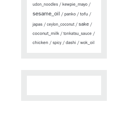
kewpie_mayo
udon_noodles
/
/
sesame_oil
tofu
panko
/
/
/
sake
japas
/
ceylon_coconut
/
/
coconut_milk
/
tonkatsu_sauce
/
chicken
dashi
wok_oil
/
spicy
/
/