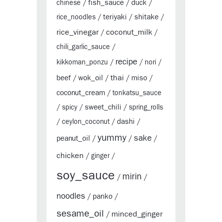
fish_sauce
duck
chinese
/
/
/
teriyaki
shitake
rice_noodles
/
/
/
rice_vinegar
coconut_milk
/
/
chili_garlic_sauce
/
recipe
kikkoman_ponzu
/
/
nori
/
thai
beef
wok_oil
miso
/
/
/
/
coconut_cream
/
tonkatsu_sauce
sweet_chili
/
spicy
/
/
spring_rolls
dashi
/
ceylon_coconut
/
/
yummy
sake
peanut_oil
/
/
/
chicken
/
ginger
/
soy_sauce
mirin
/
/
noodles
panko
/
/
sesame_oil
minced_ginger
/