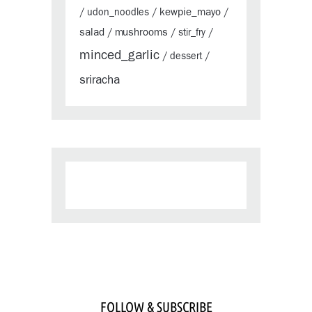
kewpie_mayo
/
udon_noodles
/
/
salad
mushrooms
/
/
stir_fry
/
minced_garlic
/
dessert
/
sriracha
FOLLOW & SUBSCRIBE