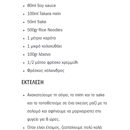
80ml Soy sauce
100ml Takara mirin
50ml Sake
500gr Rice Noodles
1 μέτριο καρότο
1 μικρό κολοκυθάκι
100gr λάχανο
1/2 μάτσο φρέσκο κρεμμύδι
Φρέσκος κόλιανδρος
ΕΚΤΈΛΕΣΗ
Ανακατεύουμε τη σόγια, το mirin και το sake
και τα τοποθετούμε σε ένα σκεύος μαζί με το
σολομό και αφήνουμε να μαριναριστεί στο
ψυγείο για 8 ώρες.
Όταν είναι έτοιμος, ζεσταίνουμε πολύ καλά