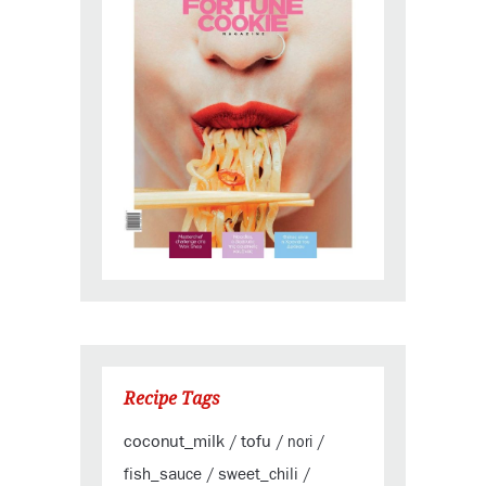
Recipe Tags
coconut_milk
tofu
/
/
nori
/
fish_sauce
sweet_chili
/
/