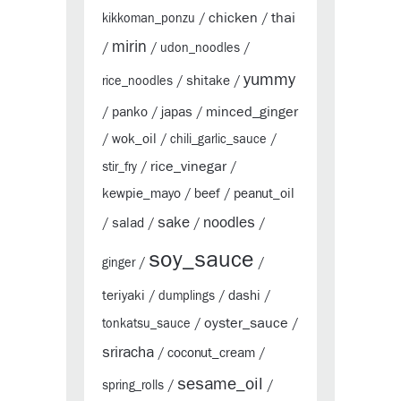
chicken
thai
kikkoman_ponzu
/
/
mirin
/
/
udon_noodles
/
yummy
shitake
rice_noodles
/
/
minced_ginger
panko
japas
/
/
/
wok_oil
/
/
chili_garlic_sauce
/
rice_vinegar
stir_fry
/
/
kewpie_mayo
beef
peanut_oil
/
/
sake
noodles
salad
/
/
/
/
soy_sauce
ginger
/
/
teriyaki
dashi
/
dumplings
/
/
oyster_sauce
tonkatsu_sauce
/
/
sriracha
coconut_cream
/
/
sesame_oil
spring_rolls
/
/