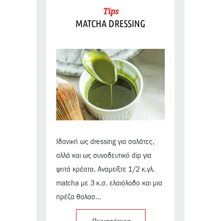
Tips
MATCHA DRESSING
Ιδανική ως dressing για σαλάτες,
αλλά και ως συνοδευτικό dip για
ψητά κρέατα. Αναμείξτε 1/2 κ.γλ.
matcha με 3 κ.σ. ελαιόλαδο και μια
πρέζα θαλασ...