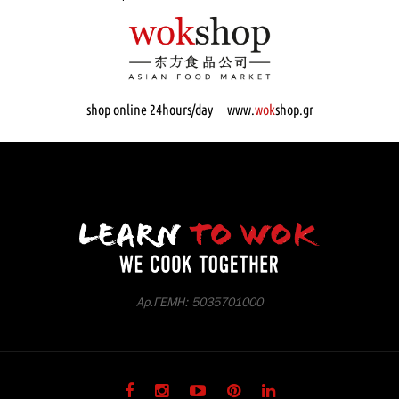
shop online 24hours/day www.
wok
shop.gr
Αρ.ΓΕΜΗ: 5035701000