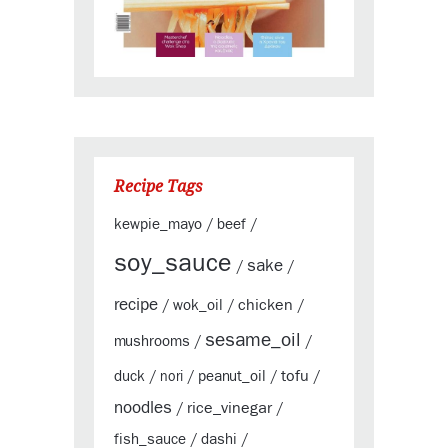
Recipe Tags
kewpie_mayo
beef
/
/
soy_sauce
sake
/
/
recipe
chicken
wok_oil
/
/
/
sesame_oil
mushrooms
/
/
tofu
duck
peanut_oil
/
nori
/
/
/
noodles
rice_vinegar
/
/
fish_sauce
dashi
/
/