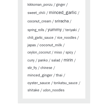
kikkoman_ponzu
/
ginger
/
minced_garlic
sweet_chili
/
/
sriracha
coconut_cream
/
/
yummy
teriyaki
spring_rolls
/
/
/
chili_garlic_sauce
/
rice_noodles
/
coconut_milk
japas
/
/
miso
ceylon_coconut
/
/
spicy
/
mirin
panko
salad
curry
/
/
/
/
stir_fry
/
chinese
/
minced_ginger
thai
/
/
oyster_sauce
/
tonkatsu_sauce
/
shitake
/
udon_noodles