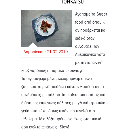
TONKATSU
Αγαπάμε το Street
food από όπου κι
αν προέρχεται και
ειδικά όταν
συνδυάζει τον
Δημοσίευση:
21.
02.
2019
Αμερικανικό νότο
με την ιαπωνική
κουζίνα, όπως η παρακάτω συνταγή.
Τα σιγομαγειρεμένα, καλομαριναρισμένα
ζουμερά χοιρινά παϊδάκια κάνουν θραύση αν τα
συνδυάσεις με σάλτσα Tonkatsu, μια από τις πιο
διάσημες ιαπωνικές σάλτσες με γλυκιά φρουτώδη
γεύση που έχει όμως πικάντικη πινελιά στο
τελείωμα. Μια λέξη πρέπει να έχεις στο μυαλό
σου ενώ τα φτιάχνεις. Slow!