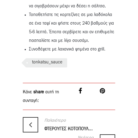
να σιγοβράσουν μέχρι να δέσει η σάλτσα.
Τοποθετήστε τις κορτεζίνες σε μια λαδόκολα
σε ένα ταψί και ψήστε στους 240 βαθμούς για
5-6 λεπτά. Έπειτα σερβίρετε και αν επιθυμείτε
πασπαλίστε και με λίγο σουσάμι.
Συνοδέψετε με λαχανικά ψημένα στο grill.
tonkatsu_sauce
Κάνε
share
αυτή τη
συνταγή:
Παλαιότερο
ΦΤΕΡΟΥΓΕΣ ΚΟΤΟΠΟΥΛΟΥ ΜΑΡΙΝΑΡΙΣΜΕΝΕΣ ΣΕ ΠΑΣΤΑ TOM YUM
Νεότερο