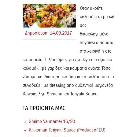
Όταν ακούτε
καλαμάκι το μυαλό
σας
Δημοσίευση:
14.
09.
2017
δικαιολογημένα
πηγαίνει αυτόματα
στο χοιρινό ή στο
κοτόπουλο. Τι λέτε όμως για ένα λίγο πιο εξωτικό
καλαμάκι, με γαρίδες και κομμάτια ανανά; Τόσο
νόστιμο και διαφορετικό όσο και η σαλάτα που το
συνοδεύει, με dressing από αυθεντική μαγιονέζα
Kewpie, λίγη Sriracha και Teriyaki Sauce.
ΤΑ ΠΡΟΪΌΝΤΑ ΜΑΣ
Shrimp Vannamei 16/20
Kikkoman Teriyaki Sauce (Product of EU)