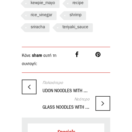
kewpie_mayo
recipe
rice_vinegar
shrimp
sriracha
teriyaki_sauce
Κάνε
share
αυτή τη
συνταγή:
Παλαιότερο
UDON NOODLES WITH DUCK & TERIYAKI SAUCE
Νεότερο
GLASS NOODLES WITH GREEN ASPARAGUS & PEPPERS