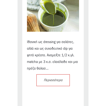
Ιδανική ως dressing για σαλάτες,
αλλά και ως συνοδευτικό dip για
ψητά κρέατα. Αναμείξτε 1/2 κ.γλ.
matcha με 3 κ.σ. ελαιόλαδο και μια
πρέζα θαλασ...
Περισσότερα