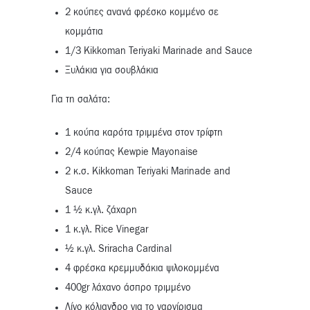
2 κούπες ανανά φρέσκο κομμένο σε
κομμάτια
1/3 Kikkoman Teriyaki Marinade and Sauce
Ξυλάκια για σουβλάκια
Για τη σαλάτα:
1 κούπα καρότα τριμμένα στον τρίφτη
2/4 κούπας Kewpie Mayonaise
2 κ.σ. Kikkoman Teriyaki Marinade and
Sauce
1 ½ κ.γλ. ζάχαρη
1 κ.γλ. Rice Vinegar
½ κ.γλ. Sriracha Cardinal
4 φρέσκα κρεμμυδάκια ψιλοκομμένα
400gr λάχανο άσπρο τριμμένο
Λίγο κόλιανδρο για το γαρνίρισμα