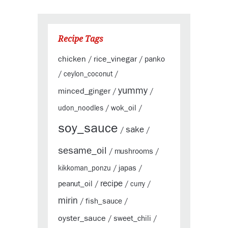
Recipe Tags
chicken
rice_vinegar
panko
/
/
/
ceylon_coconut
/
yummy
minced_ginger
/
/
wok_oil
udon_noodles
/
/
soy_sauce
sake
/
/
sesame_oil
mushrooms
/
/
japas
kikkoman_ponzu
/
/
recipe
peanut_oil
/
/
curry
/
mirin
fish_sauce
/
/
oyster_sauce
sweet_chili
/
/