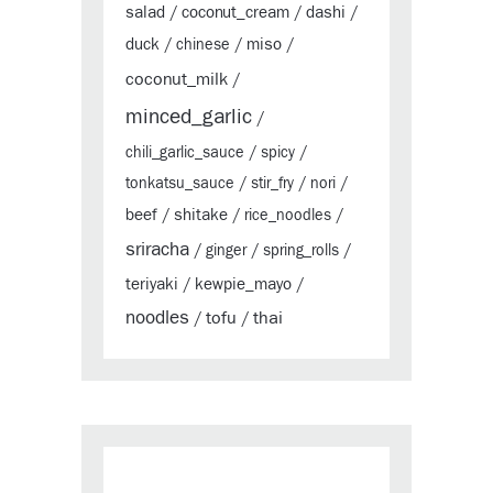
salad
coconut_cream
dashi
/
/
/
duck
miso
/
chinese
/
/
coconut_milk
/
minced_garlic
/
chili_garlic_sauce
/
spicy
/
tonkatsu_sauce
/
stir_fry
/
nori
/
beef
shitake
/
/
rice_noodles
/
sriracha
/
ginger
/
spring_rolls
/
teriyaki
kewpie_mayo
/
/
noodles
tofu
thai
/
/