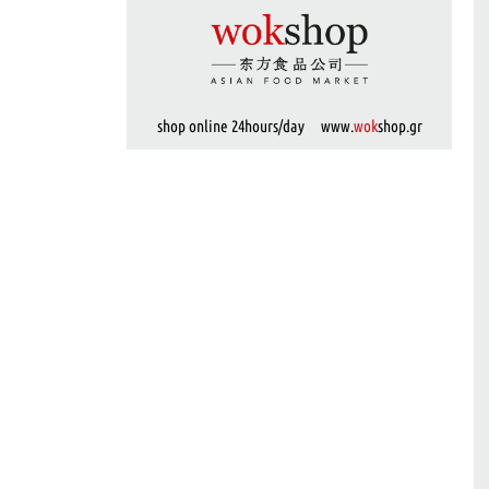
shop online 24hours/day www.
wok
shop.gr