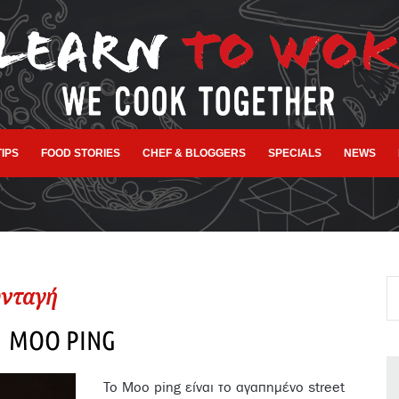
TIPS
FOOD STORIES
CHEF & BLOGGERS
SPECIALS
NEWS
νταγή
MOO PING
Το Moo ping είναι το αγαπημένο street