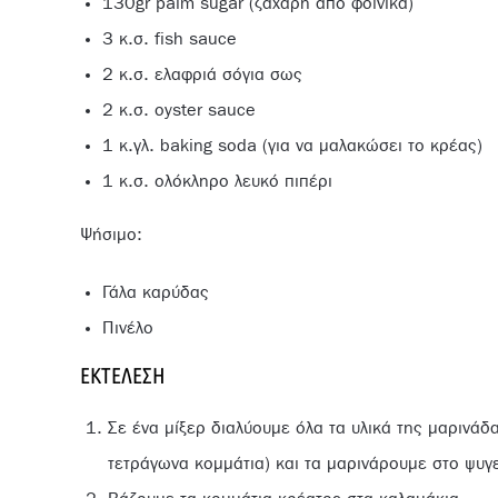
130gr palm sugar (ζάχαρη από φοίνικα)
3 κ.σ. fish sauce
2 κ.σ. ελαφριά σόγια σως
2 κ.σ. oyster sauce
1 κ.γλ. baking soda (για να μαλακώσει το κρέας)
1 κ.σ. ολόκληρο λευκό πιπέρι
Ψήσιμο:
Γάλα καρύδας
Πινέλο
ΕΚΤΈΛΕΣΗ
Σε ένα μίξερ διαλύουμε όλα τα υλικά της μαρινάδ
τετράγωνα κομμάτια) και τα μαρινάρουμε στο ψυγε