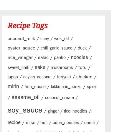
Recipe Tags
coconut_milk
/
/
/
wok_oil
curry
oyster_sauce
/
/
/
duck
chili_garlic_sauce
rice_vinegar
/
/
/
noodles
/
salad
panko
sake
/
/
/
tofu
/
sweet_chili
mushrooms
/
/
/
chicken
/
japas
teriyaki
ceylon_coconut
mirin
/
/
/
fish_sauce
kikkoman_ponzu
spicy
sesame_oil
/
/
/
coconut_cream
soy_sauce
/
/
/
ginger
rice_noodles
recipe
/
/
/
/
/
miso
dashi
nori
udon_noodles