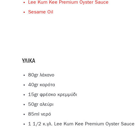
Lee Kum Kee Premium Oyster Sauce
Sesame Oil
ΥΛΙΚΆ
80gr λάχανο
40gr καρότα
15gr φρέσκο κρεμμύδι
50gr αλεύρι
85ml νερό
1 1/2 κ.γλ. Lee Kum Kee Premium Oyster Sauce