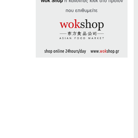
Wok Shop
ή κάνοντας κλικ στο προϊόν
που επιθυμείτε
shop online 24hours/day www.
wok
shop.gr