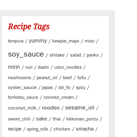
Recipe Tags
yummy
/
/
/
/
kewpie_mayo
miso
tempura
soy_sauce
/
/
/
/
shitake
salad
panko
mirin
/
/
/
/
dashi
nori
udon_noodles
/
/
/
tofu
/
mushrooms
peanut_oil
beef
oyster_sauce
/
/
/
/
japas
stir_fry
spicy
/
/
coconut_cream
tonkatsu_sauce
sesame_oil
coconut_milk
/
noodles
/
/
sake
/
/
thai
/
/
sweet_chili
kikkoman_ponzu
sriracha
recipe
/
/
chicken
/
/
spring_rolls