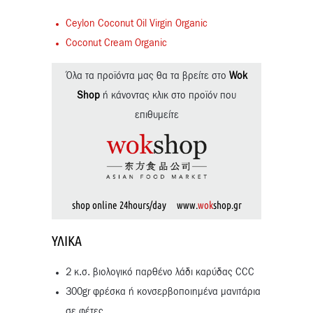
Ceylon Coconut Oil Virgin Organic
Coconut Cream Organic
Όλα τα προϊόντα μας θα τα βρείτε στο
Wok
Shop
ή κάνοντας κλικ στο προϊόν που
επιθυμείτε
shop online 24hours/day www.
wok
shop.gr
ΥΛΙΚΆ
2 κ.σ. βιολογικό παρθένο λάδι καρύδας CCC
300gr φρέσκα ή κονσερβοποιημένα μανιτάρια
σε φέτες