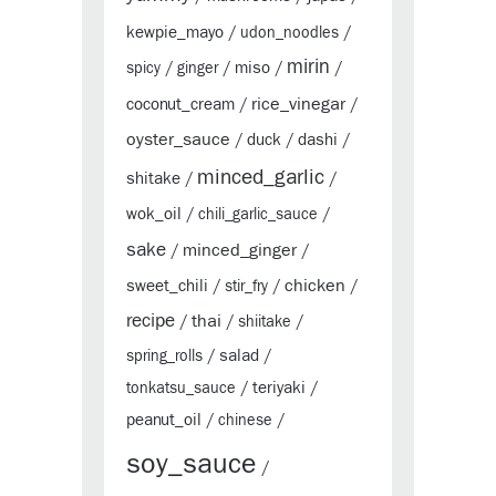
kewpie_mayo
/
udon_noodles
/
mirin
miso
spicy
/
ginger
/
/
/
rice_vinegar
coconut_cream
/
/
oyster_sauce
duck
dashi
/
/
/
minced_garlic
shitake
/
/
wok_oil
/
chili_garlic_sauce
/
sake
minced_ginger
/
/
chicken
sweet_chili
/
stir_fry
/
/
recipe
thai
/
/
shiitake
/
salad
spring_rolls
/
/
teriyaki
tonkatsu_sauce
/
/
peanut_oil
/
chinese
/
soy_sauce
/