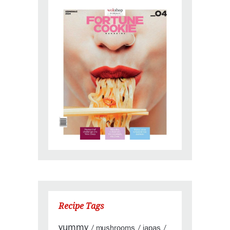
Recipe Tags
yummy
mushrooms
japas
/
/
/