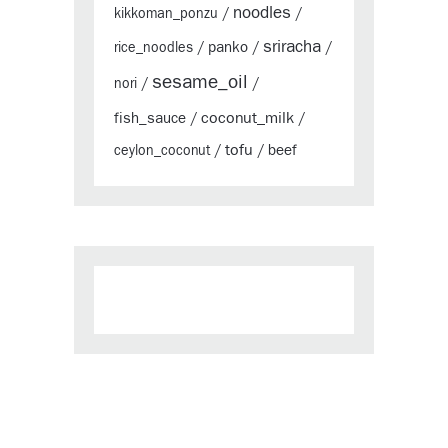
noodles
kikkoman_ponzu
/
/
sriracha
panko
rice_noodles
/
/
/
sesame_oil
nori
/
/
coconut_milk
fish_sauce
/
/
tofu
beef
ceylon_coconut
/
/