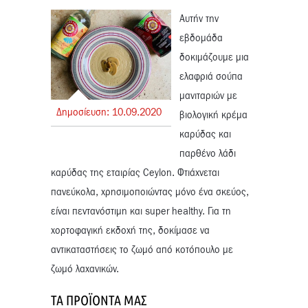
Αυτήν την
εβδομάδα
δοκιμάζουμε μια
ελαφριά σούπα
μανιταριών με
Δημοσίευση:
10.
09.
2020
βιολογική κρέμα
καρύδας και
παρθένο λάδι
καρύδας της εταιρίας Ceylon. Φτιάχνεται
πανεύκολα, χρησιμοποιώντας μόνο ένα σκεύος,
είναι πεντανόστιμη και super healthy. Για τη
χορτοφαγική εκδοχή της, δοκίμασε να
αντικαταστήσεις το ζωμό από κοτόπουλο με
ζωμό λαχανικών.
ΤΑ ΠΡΟΪΌΝΤΑ ΜΑΣ