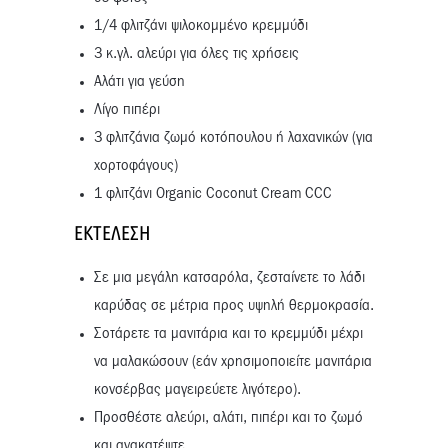
1/4 φλιτζάνι ψιλοκομμένο κρεμμύδι
3 κ.γλ. αλεύρι για όλες τις χρήσεις
Αλάτι για γεύση
Λίγο πιπέρι
3 φλιτζάνια ζωμό κοτόπουλου ή λαχανικών (για
χορτοφάγους)
1 φλιτζάνι Organic Coconut Cream CCC
ΕΚΤΈΛΕΣΗ
Σε μια μεγάλη κατσαρόλα, ζεσταίνετε το λάδι
καρύδας σε μέτρια προς υψηλή θερμοκρασία.
Σοτάρετε τα μανιτάρια και το κρεμμύδι μέχρι
να μαλακώσουν (εάν χρησιμοποιείτε μανιτάρια
κονσέρβας μαγειρεύετε λιγότερο).
Προσθέστε αλεύρι, αλάτι, πιπέρι και το ζωμό
και ανακατέψτε.