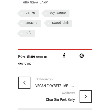
από πάνω. Enjoy!
panko
soy_sauce
sriracha
sweet_chili
tofu
Κάνε
share
αυτή τη
συνταγή:
Παλαιότερο
VEGAN ΓΙΟΥΒΕΤΣΙ ME JACKFRUIT
Νεότερο
Char Siu Pork Belly