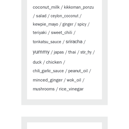
coconut_milk
/
kikkoman_ponzu
salad
/
/
ceylon_coconut
/
kewpie_mayo
/
ginger
/
spicy
/
teriyaki
sweet_chili
/
/
sriracha
tonkatsu_sauce
/
/
yummy
thai
japas
/
/
/
stir_fry
/
chicken
duck
/
/
peanut_oil
chili_garlic_sauce
/
/
minced_ginger
wok_oil
/
/
rice_vinegar
mushrooms
/