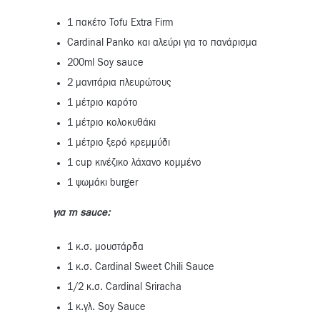
1 πακέτο Tofu Extra Firm
Cardinal Panko και αλεύρι για το πανάρισμα
200ml Soy sauce
2 μανιτάρια πλευρώτους
1 μέτριο καρότο
1 μέτριο κολοκυθάκι
1 μέτριο ξερό κρεμμύδι
1 cup κινέζικο λάχανο κομμένο
1 ψωμάκι burger
για τη sauce:
1 κ.σ. μουστάρδα
1 κ.σ. Cardinal Sweet Chili Sauce
1/2 κ.σ. Cardinal Sriracha
1 κ.γλ. Soy Sauce