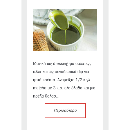
Ιδανική ως dressing για σαλάτες,
αλλά και ως συνοδευτικό dip για
ψητά κρέατα. Αναμείξτε 1/2 κ.γλ.
matcha με 3 κ.σ. ελαιόλαδο και μια
πρέζα θαλασ...
Περισσότερα