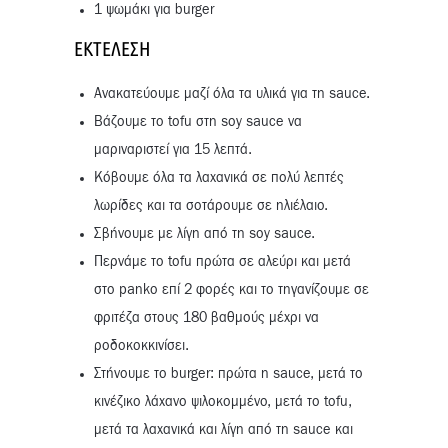
1 ψωμάκι για burger
ΕΚΤΈΛΕΣΗ
Ανακατεύουμε μαζί όλα τα υλικά για τη sauce.
Βάζουμε το tofu στη soy sauce να
μαριναριστεί για 15 λεπτά.
Κόβουμε όλα τα λαχανικά σε πολύ λεπτές
λωρίδες και τα σοτάρουμε σε ηλιέλαιο.
Σβήνουμε με λίγη από τη soy sauce.
Περνάμε το tofu πρώτα σε αλεύρι και μετά
στο panko επί 2 φορές και το τηγανίζουμε σε
φριτέζα στους 180 βαθμούς μέχρι να
ροδοκοκκινίσει.
Στήνουμε το burger: πρώτα η sauce, μετά το
κινέζικο λάχανο ψιλοκομμένο, μετά το tofu,
μετά τα λαχανικά και λίγη από τη sauce και