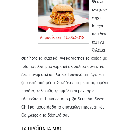
Φτιάξε
ένα juicy
vegan
burger
που δεν
Δημοσίευση:
16.
05.
2019
έχει να
ζηλέψει
σε τίποτα τα κλασικά. Αντικατάστησε το κρέας με
tofu που έχει μαριναριστεί σε σάλτσα σόγιας και
έχει παναριστεί σε Panko. Τραγανό απ’ έξω και
ζουμερό από μέσα. Συνόδεψε το με σοταρισμένο
καρότο, κολοκύθι, κρεμμύδι και μανιτάρια
πλευρώτους. Η sauce από μίξη Sriracha, Sweet
Chili και μουστάρδα το απογειώνει πραγματικά.
Θα γλείφεις τα δάχτυλά σου!
ΤΑ ΠΡΟΪΌΝΤΑ ΜΑΣ