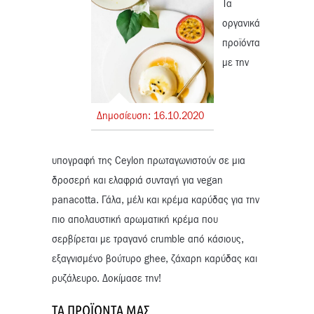
Τα
οργανικά
προϊόντα
με την
Δημοσίευση:
16.
10.
2020
υπογραφή της Ceylon πρωταγωνιστούν σε μια
δροσερή και ελαφριά συνταγή για vegan
panacotta. Γάλα, μέλι και κρέμα καρύδας για την
πιο απολαυστική αρωματική κρέμα που
σερβίρεται με τραγανό crumble από κάσιους,
εξαγνισμένο βούτυρο ghee, ζάχαρη καρύδας και
ρυζάλευρο. Δοκίμασε την!
ΤΑ ΠΡΟΪΌΝΤΑ ΜΑΣ