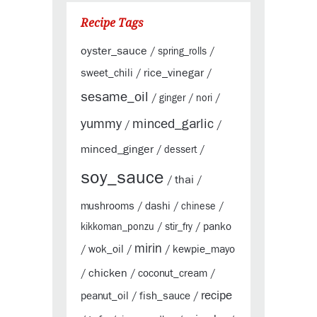
Recipe Tags
oyster_sauce
/
spring_rolls
/
rice_vinegar
sweet_chili
/
/
sesame_oil
/
ginger
/
nori
/
yummy
minced_garlic
/
/
minced_ginger
/
dessert
/
soy_sauce
thai
/
/
mushrooms
dashi
/
/
chinese
/
panko
kikkoman_ponzu
/
stir_fry
/
mirin
wok_oil
kewpie_mayo
/
/
/
chicken
coconut_cream
/
/
/
recipe
peanut_oil
fish_sauce
/
/