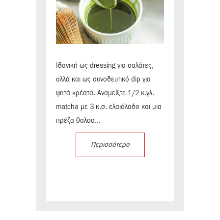
Ιδανική ως dressing για σαλάτες,
αλλά και ως συνοδευτικό dip για
ψητά κρέατα. Αναμείξτε 1/2 κ.γλ.
matcha με 3 κ.σ. ελαιόλαδο και μια
πρέζα θαλασ...
Περισσότερα