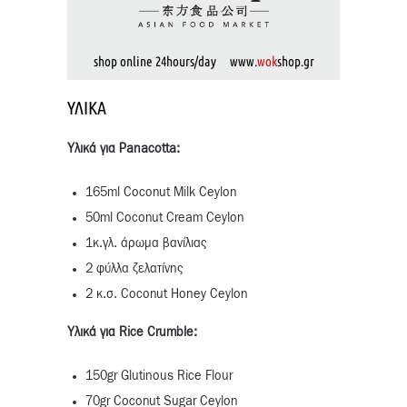
shop online 24hours/day www.
wok
shop.gr
ΥΛΙΚΆ
Υλικά για Panacotta:
165ml Coconut Milk Ceylon
50ml Coconut Cream Ceylon
1κ.γλ. άρωμα βανίλιας
2 φύλλα ζελατίνης
2 κ.σ. Coconut Honey Ceylon
Υλικά για Rice Crumble:
150gr Glutinous Rice Flour
70gr Coconut Sugar Ceylon