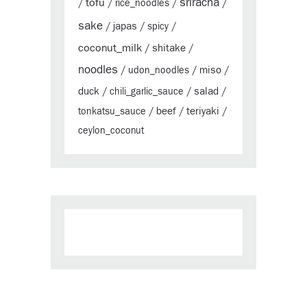
sriracha
tofu
/
/
rice_noodles
/
/
sake
japas
/
/
spicy
/
coconut_milk
shitake
/
/
noodles
miso
/
udon_noodles
/
/
duck
salad
/
chili_garlic_sauce
/
/
beef
teriyaki
tonkatsu_sauce
/
/
/
ceylon_coconut