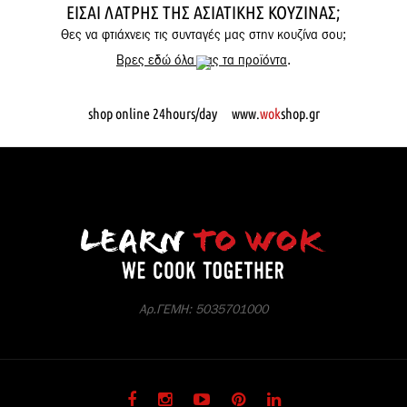
ΕΊΣΑΙ ΛΆΤΡΗΣ ΤΗΣ ΑΣΙΑΤΙΚΉΣ ΚΟΥΖΊΝΑΣ;
Θες να φτιάχνεις τις συνταγές μας στην κουζίνα σου;
Βρες εδώ όλα μας τα προϊόντα
.
shop online 24hours/day www.
wok
shop.gr
Αρ.ΓΕΜΗ: 5035701000