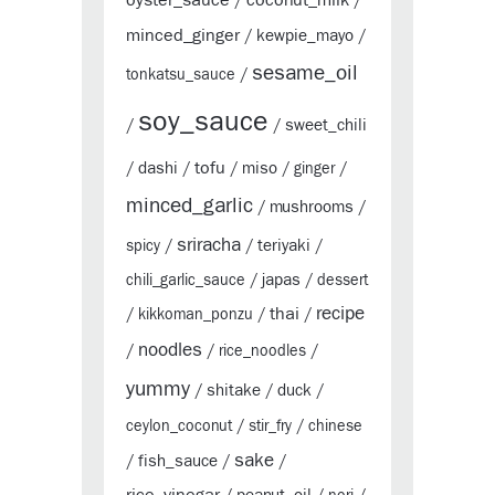
/
/
minced_ginger
kewpie_mayo
/
/
sesame_oil
tonkatsu_sauce
/
soy_sauce
sweet_chili
/
/
tofu
dashi
miso
/
/
/
/
ginger
/
minced_garlic
mushrooms
/
/
sriracha
teriyaki
spicy
/
/
/
japas
chili_garlic_sauce
/
/
dessert
thai
recipe
/
kikkoman_ponzu
/
/
noodles
/
/
rice_noodles
/
yummy
shitake
duck
/
/
/
ceylon_coconut
/
stir_fry
/
chinese
sake
fish_sauce
/
/
/
rice_vinegar