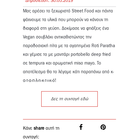
Δημοσίευση:
30.
05.
2019
Μας αρέσει το ξεχωριστό Street Food και πάντα
ψάχνουμε τα υλικά που μπορούν να κάνουν τη
διαφορά στη γεύση. Δοκίμασε να φτιάξεις ένα
Vegan σουβλάκι αντικαθιστώντας την
παραδοσιακή πίτα με τα αγαπημένα Roti Paratha
και γέμισε το με μανιτάρι portobello deep fried
σε tempura και αρωματική miso mayo. Το
αποτέλεσμα θα το λέγαμε κάτι παραπάνω από κ-
α-τ-α-π-λ-η-κ-τ-ι-κ-ό!
Δες τη συνταγή εδώ
Κάνε
share
αυτή τη
συνταγή: