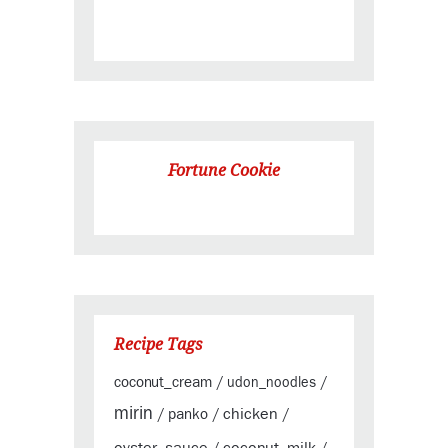
Fortune Cookie
Recipe Tags
coconut_cream
/
udon_noodles
/
mirin
chicken
panko
/
/
/
oyster_sauce
coconut_milk