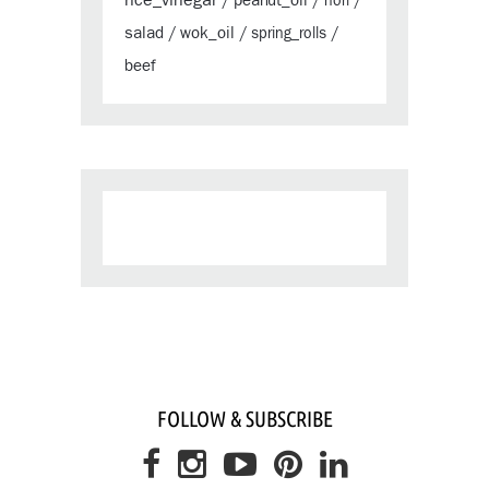
peanut_oil
/
/
nori
/
salad
wok_oil
/
/
spring_rolls
/
beef
FOLLOW & SUBSCRIBE