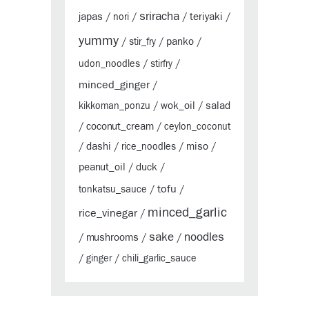
sriracha
japas
teriyaki
/
nori
/
/
/
yummy
panko
/
stir_fry
/
/
udon_noodles
/
stirfry
/
minced_ginger
/
wok_oil
salad
kikkoman_ponzu
/
/
coconut_cream
/
/
ceylon_coconut
dashi
miso
/
/
rice_noodles
/
/
peanut_oil
duck
/
/
tofu
tonkatsu_sauce
/
/
minced_garlic
rice_vinegar
/
sake
noodles
mushrooms
/
/
/
/
ginger
/
chili_garlic_sauce