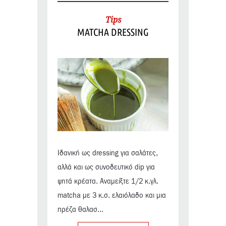
Tips
MATCHA DRESSING
Ιδανική ως dressing για σαλάτες,
αλλά και ως συνοδευτικό dip για
ψητά κρέατα. Αναμείξτε 1/2 κ.γλ.
matcha με 3 κ.σ. ελαιόλαδο και μια
πρέζα θαλασ...