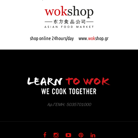
shop online 24hours/day www.
wok
shop.gr
Αρ.ΓΕΜΗ: 5035701000