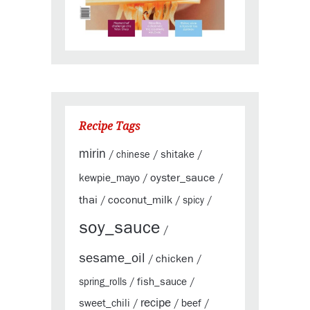
Recipe Tags
mirin
shitake
/
chinese
/
/
oyster_sauce
kewpie_mayo
/
/
thai
coconut_milk
/
/
spicy
/
soy_sauce
/
sesame_oil
chicken
/
/
fish_sauce
spring_rolls
/
/
recipe
sweet_chili
beef
/
/
/