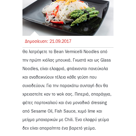
Δημοσίευση:
21.
09.
2017
Θα λατρέψετε τα Bean Vermicelli Noodles από
την πρώτη κιόλας μπουκιά. Γνωστά και ως Glass
Noodles, είναι ελαφριά, φτιάχνονται πανεύκολα
και αναδεικνύουν τέλεια κάθε γεύση που
συνοδεύουν. Για την παρακάτω συνταγή δεν θα
χρειαστείτε καν το wok σας. Πιπεριά, σπαράγγια,
φέτες πορτοκαλιού και ένα μοναδικό dressing
από Sesame Oil, Fish Sauce, χυμό lime και
μείγμα μπαχαρικών με Chili. Ένα ελαφρύ γεύμα
δεν είναι απαραίτητα ένα βαρετό γεύμα.