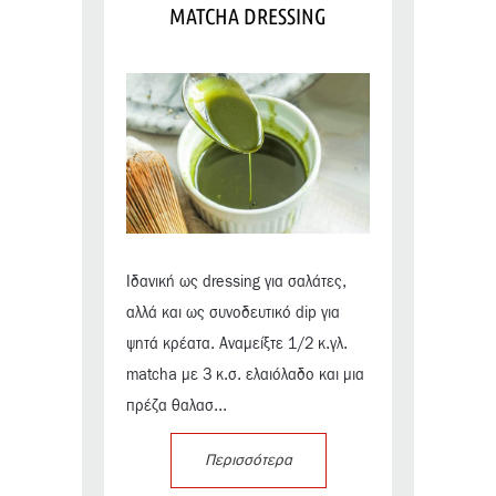
MATCHA DRESSING
Ιδανική ως dressing για σαλάτες,
αλλά και ως συνοδευτικό dip για
ψητά κρέατα. Αναμείξτε 1/2 κ.γλ.
matcha με 3 κ.σ. ελαιόλαδο και μια
πρέζα θαλασ...
Περισσότερα