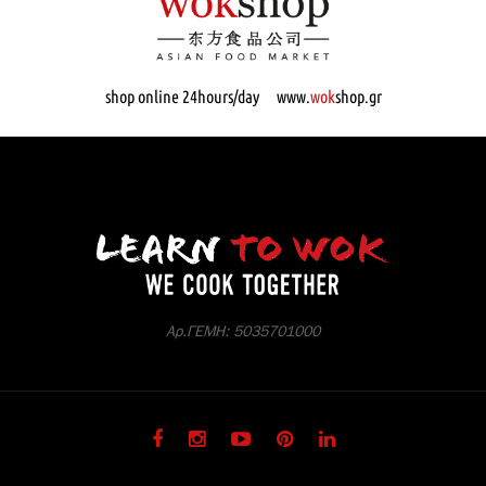
shop online 24hours/day www.
wok
shop.gr
Αρ.ΓΕΜΗ: 5035701000