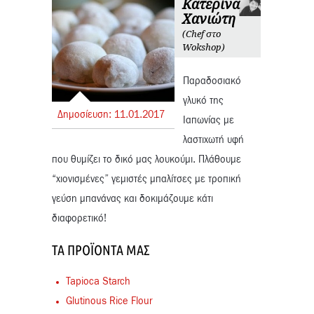
Κατερίνα
Χανιώτη
(Chef στο
Wokshop)
Παραδοσιακό
γλυκό της
Δημοσίευση:
11.
01.
2017
Ιαπωνίας με
λαστιχωτή υφή
που θυμίζει το δικό μας λουκούμι. Πλάθουμε
“χιονισμένες” γεμιστές μπαλίτσες με τροπική
γεύση μπανάνας και δοκιμάζουμε κάτι
διαφορετικό!
ΤΑ ΠΡΟΪΌΝΤΑ ΜΑΣ
Tapioca Starch
Glutinous Rice Flour