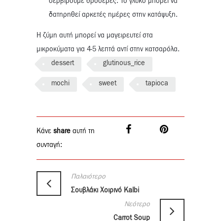
σερβίρουμε δροσερές. Το γλυκό μπορεί να
δατηρηθεί αρκετές ημέρες στην κατάψυξη.
Η ζύμη αυτή μπορεί να μαγειρευτεί στα
μικροκύματα για 4-5 λεπτά αντί στην κατσαρόλα.
dessert
glutinous_rice
mochi
sweet
tapioca
Κάνε
share
αυτή τη
συνταγή:
Παλαιότερο
Σουβλάκι Χοιρινό Kalbi
Νεότερο
Carrot Soup