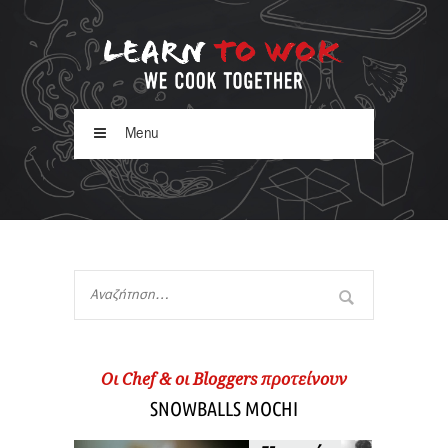
Menu
Oι Chef & οι Βloggers προτείνουν
SNOWBALLS MOCHI