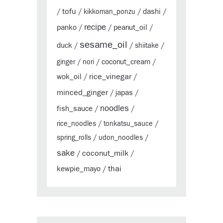
tofu
dashi
/
/
kikkoman_ponzu
/
/
recipe
panko
peanut_oil
/
/
/
sesame_oil
duck
/
/
shiitake
/
coconut_cream
ginger
/
nori
/
/
rice_vinegar
wok_oil
/
/
minced_ginger
japas
/
/
noodles
fish_sauce
/
/
rice_noodles
/
tonkatsu_sauce
/
spring_rolls
/
udon_noodles
/
sake
coconut_milk
/
/
thai
kewpie_mayo
/