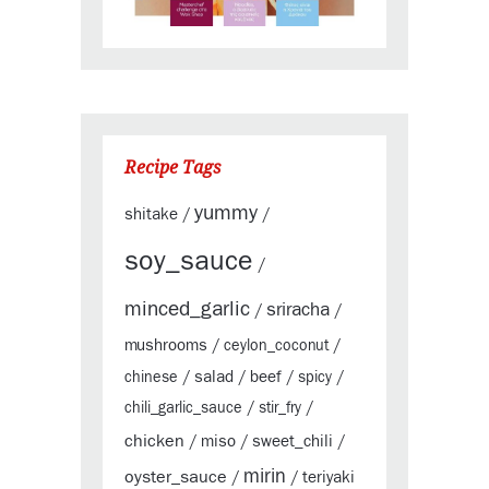
Recipe Tags
yummy
shitake
/
/
soy_sauce
/
minced_garlic
sriracha
/
/
mushrooms
/
ceylon_coconut
/
salad
beef
chinese
/
/
/
spicy
/
chili_garlic_sauce
/
stir_fry
/
chicken
miso
sweet_chili
/
/
/
mirin
oyster_sauce
teriyaki
/
/