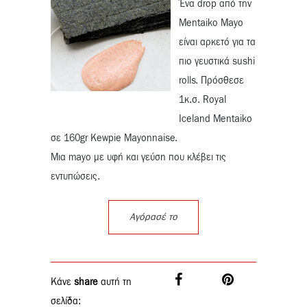
Ένα drop από την
Mentaiko Mayo
είναι αρκετό για τα
πιο γευστικά sushi
rolls. Πρόσθεσε
1κ.σ. Royal
Iceland Mentaiko
σε 160gr Kewpie Mayonnaise.
Μια mayo με υφή και γεύση που κλέβει τις
εντυπώσεις.
Αγόρασέ το
Κάνε
share
αυτή τη
σελίδα: