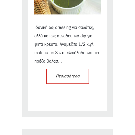
Ιδανική ως dressing για σαλάτες,
αλλά και ως συνοδευτικό dip για
ψητά κρέατα. Αναμείξτε 1/2 κ.γλ.
matcha με 3 κ.σ. ελαιόλαδο και μια
πρέζα θαλασ...
Περισσότερα