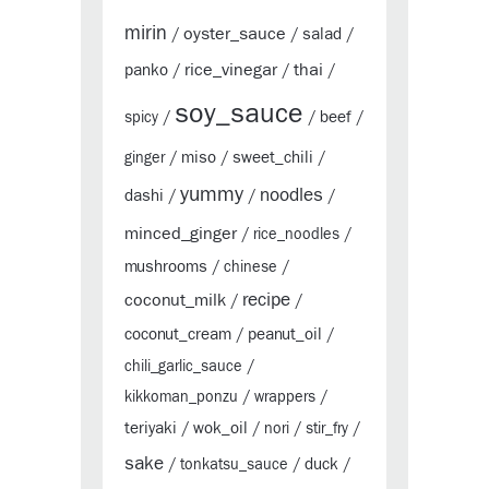
mirin
oyster_sauce
salad
/
/
/
rice_vinegar
thai
panko
/
/
/
soy_sauce
beef
spicy
/
/
/
miso
sweet_chili
ginger
/
/
/
yummy
noodles
dashi
/
/
/
minced_ginger
/
rice_noodles
/
mushrooms
/
chinese
/
coconut_milk
recipe
/
/
coconut_cream
peanut_oil
/
/
chili_garlic_sauce
/
kikkoman_ponzu
/
wrappers
/
teriyaki
wok_oil
/
/
nori
/
stir_fry
/
sake
duck
/
tonkatsu_sauce
/
/