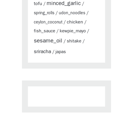
minced_garlic
tofu
/
/
spring_rolls
/
udon_noodles
/
chicken
ceylon_coconut
/
/
fish_sauce
kewpie_mayo
/
/
sesame_oil
shitake
/
/
sriracha
japas
/