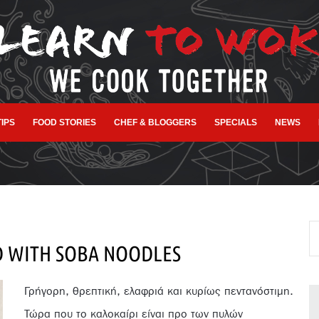
TIPS
FOOD STORIES
CHEF & BLOGGERS
SPECIALS
NEWS
D WITH SOBA NOODLES
Γρήγορη, θρεπτική, ελαφριά και κυρίως πεντανόστιμη.
Τώρα που το καλοκαίρι είναι προ των πυλών