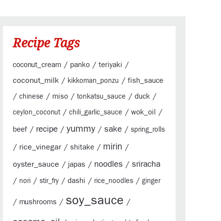
Recipe Tags
/
/
/
coconut_cream
panko
teriyaki
coconut_milk
/
/
fish_sauce
kikkoman_ponzu
/
/
/
/
/
miso
duck
chinese
tonkatsu_sauce
/
/
/
wok_oil
ceylon_coconut
chili_garlic_sauce
yummy
sake
/
recipe
/
/
/
beef
spring_rolls
mirin
/
rice_vinegar
/
/
/
shitake
sriracha
oyster_sauce
/
/
noodles
/
japas
/
/
/
/
/
dashi
nori
stir_fry
rice_noodles
ginger
soy_sauce
/
/
/
mushrooms